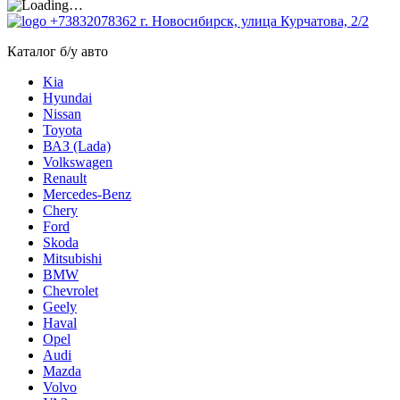
+73832078362
г. Новосибирск, улица Курчатова, 2/2
Каталог б/у авто
Kia
Hyundai
Nissan
Toyota
ВАЗ (Lada)
Volkswagen
Renault
Mercedes-Benz
Chery
Ford
Skoda
Mitsubishi
BMW
Chevrolet
Geely
Haval
Opel
Audi
Mazda
Volvo