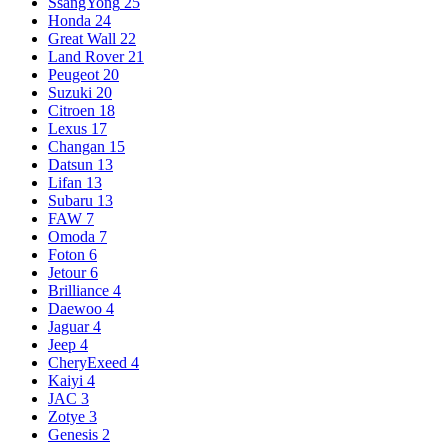
SsangYong
25
Honda
24
Great Wall
22
Land Rover
21
Peugeot
20
Suzuki
20
Citroen
18
Lexus
17
Changan
15
Datsun
13
Lifan
13
Subaru
13
FAW
7
Omoda
7
Foton
6
Jetour
6
Brilliance
4
Daewoo
4
Jaguar
4
Jeep
4
CheryExeed
4
Kaiyi
4
JAC
3
Zotye
3
Genesis
2