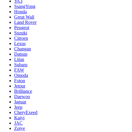
УАЗ
SsangYong
Honda
Great Wall
Land Rover
Peugeot
Suzuki
Citroen
Lexus
Changan
Datsun
Lifan
Subaru
FAW
Omoda
Foton
Jetour
Brilliance
Daewoo
Jaguar
Jeep
CheryExeed
Kaiyi
JAC
Zotye