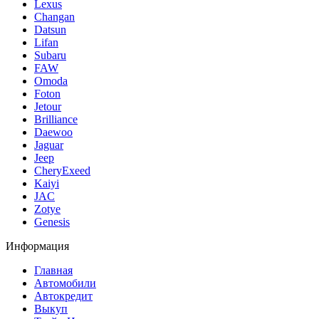
Lexus
Changan
Datsun
Lifan
Subaru
FAW
Omoda
Foton
Jetour
Brilliance
Daewoo
Jaguar
Jeep
CheryExeed
Kaiyi
JAC
Zotye
Genesis
Информация
Главная
Автомобили
Автокредит
Выкуп