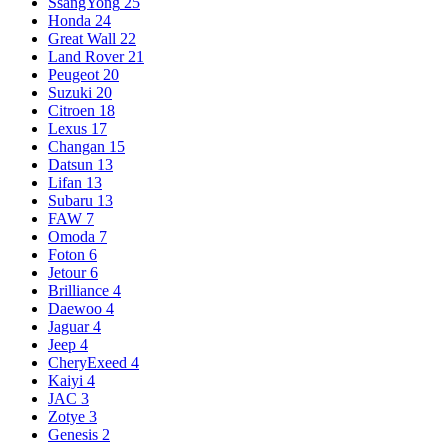
SsangYong
25
Honda
24
Great Wall
22
Land Rover
21
Peugeot
20
Suzuki
20
Citroen
18
Lexus
17
Changan
15
Datsun
13
Lifan
13
Subaru
13
FAW
7
Omoda
7
Foton
6
Jetour
6
Brilliance
4
Daewoo
4
Jaguar
4
Jeep
4
CheryExeed
4
Kaiyi
4
JAC
3
Zotye
3
Genesis
2