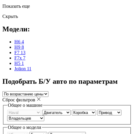
Показать еще
Скрыть
Модели:
H6
4
H9
8
F7
13
F7x
7
H5
1
Jolion
11
Подобрать Б/У авто по параметрам
Сброс фильтров
Общее о машине
Общее о модели