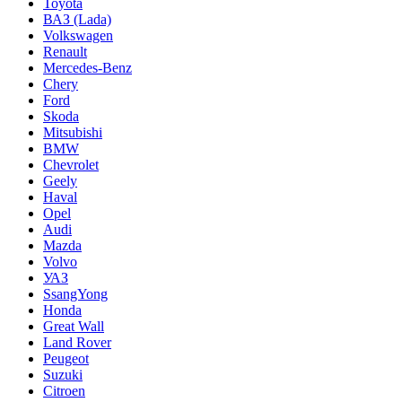
Toyota
ВАЗ (Lada)
Volkswagen
Renault
Mercedes-Benz
Chery
Ford
Skoda
Mitsubishi
BMW
Chevrolet
Geely
Haval
Opel
Audi
Mazda
Volvo
УАЗ
SsangYong
Honda
Great Wall
Land Rover
Peugeot
Suzuki
Citroen