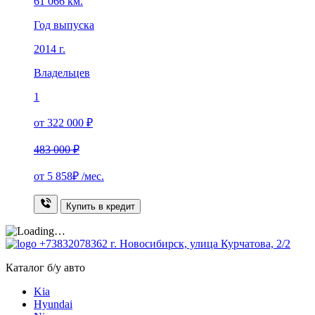
61 066 км.
Год выпуска
2014 г.
Владельцев
1
от 322 000 ₽
483 000 ₽
от
5 858₽
/мес.
Купить в кредит
+73832078362
г. Новосибирск, улица Курчатова, 2/2
Каталог б/у авто
Kia
Hyundai