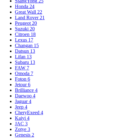
SsangYong
25
Honda
24
Great Wall
22
Land Rover
21
Peugeot
20
Suzuki
20
Citroen
18
Lexus
17
Changan
15
Datsun
13
Lifan
13
Subaru
13
FAW
7
Omoda
7
Foton
6
Jetour
6
Brilliance
4
Daewoo
4
Jaguar
4
Jeep
4
CheryExeed
4
Kaiyi
4
JAC
3
Zotye
3
Genesis
2