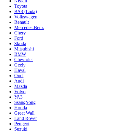
Nissan
Toyota
ВАЗ (Lada)
Volkswagen
Renault
Mercedes-Benz
Chery
Ford
Skoda
Mitsubishi
BMW
Chevrolet
Geely
Haval
Opel
Audi
Mazda
Volvo
УАЗ
SsangYong
Honda
Great Wall
Land Rover
Peugeot
Suzuki