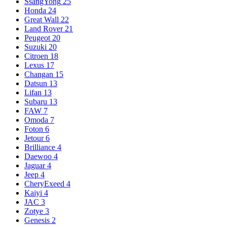
SsangYong
25
Honda
24
Great Wall
22
Land Rover
21
Peugeot
20
Suzuki
20
Citroen
18
Lexus
17
Changan
15
Datsun
13
Lifan
13
Subaru
13
FAW
7
Omoda
7
Foton
6
Jetour
6
Brilliance
4
Daewoo
4
Jaguar
4
Jeep
4
CheryExeed
4
Kaiyi
4
JAC
3
Zotye
3
Genesis
2