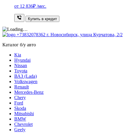
от
12 836₽
/мес.
Купить в кредит
+73832078362
г. Новосибирск, улица Курчатова, 2/2
Каталог б/у авто
Kia
Hyundai
Nissan
Toyota
ВАЗ (Lada)
Volkswagen
Renault
Mercedes-Benz
Chery
Ford
Skoda
Mitsubishi
BMW
Chevrolet
Geely