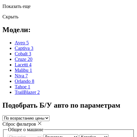
Показать еще
Скрыть
Модели:
Aveo
5
Captiva
3
Cobalt
3
Cruze
20
Lacetti
4
Malibu
1
Niva
7
Orlando
8
Tahoe
1
TrailBlazer
2
Подобрать Б/У авто по параметрам
Сброс фильтров
Общее о машине