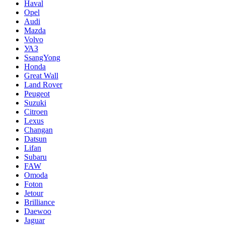
Haval
Opel
Audi
Mazda
Volvo
УАЗ
SsangYong
Honda
Great Wall
Land Rover
Peugeot
Suzuki
Citroen
Lexus
Changan
Datsun
Lifan
Subaru
FAW
Omoda
Foton
Jetour
Brilliance
Daewoo
Jaguar