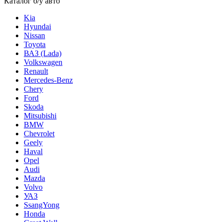
Каталог б/у авто
Kia
Hyundai
Nissan
Toyota
ВАЗ (Lada)
Volkswagen
Renault
Mercedes-Benz
Chery
Ford
Skoda
Mitsubishi
BMW
Chevrolet
Geely
Haval
Opel
Audi
Mazda
Volvo
УАЗ
SsangYong
Honda