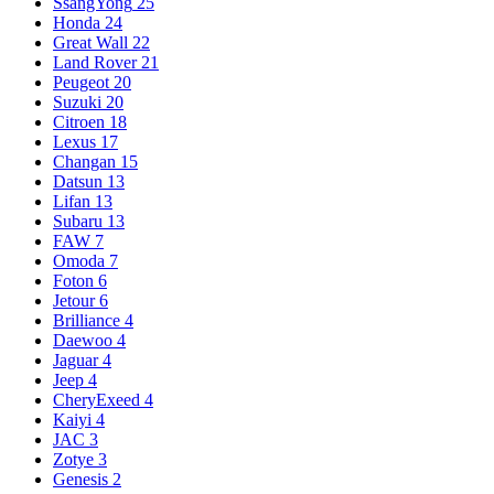
SsangYong
25
Honda
24
Great Wall
22
Land Rover
21
Peugeot
20
Suzuki
20
Citroen
18
Lexus
17
Changan
15
Datsun
13
Lifan
13
Subaru
13
FAW
7
Omoda
7
Foton
6
Jetour
6
Brilliance
4
Daewoo
4
Jaguar
4
Jeep
4
CheryExeed
4
Kaiyi
4
JAC
3
Zotye
3
Genesis
2