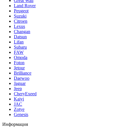
Great Wall
Land Rover
Peugeot
Suzuki
Citroen
Lexus
Changan
Datsun
Lifan
Subaru
FAW
Omoda
Foton
Jetour
Brilliance
Daewoo
Jaguar
Jeep
CheryExeed
Kaiyi
JAC
Zotye
Genesis
Информация