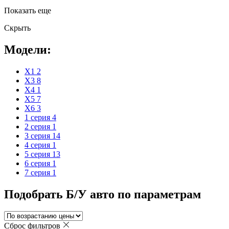
Показать еще
Скрыть
Модели:
X1
2
X3
8
X4
1
X5
7
X6
3
1 серия
4
2 серия
1
3 серия
14
4 серия
1
5 серия
13
6 серия
1
7 серия
1
Подобрать Б/У авто по параметрам
Сброс фильтров