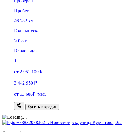
проверен
Пробег
46 282 км.
Год выпуска
2018 г.
Владельцев
1
от 2 951 100 ₽
3 442 950 ₽
от
53 686₽
/мес.
Купить в кредит
+73832078362
г. Новосибирск, улица Курчатова, 2/2