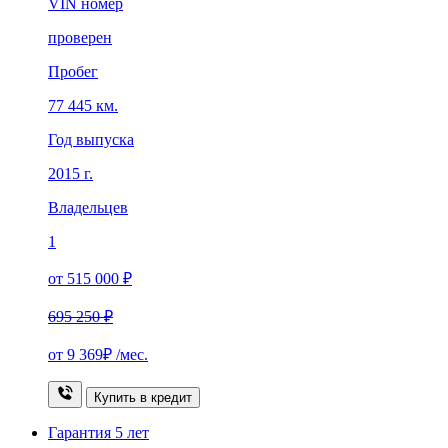
VIN номер
проверен
Пробег
77 445 км.
Год выпуска
2015 г.
Владельцев
1
от 515 000 ₽
695 250 ₽
от
9 369₽
/мес.
Купить в кредит
Гарантия
5 лет