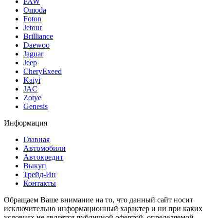
FAW
Omoda
Foton
Jetour
Brilliance
Daewoo
Jaguar
Jeep
CheryExeed
Kaiyi
JAC
Zotye
Genesis
Информация
Главная
Автомобили
Автокредит
Выкуп
Трейд-Ин
Контакты
Обращаем Ваше внимание на то, что данный сайт носит
исключительно информационный характер и ни при каких
условиях не является публичной офертой, определяемой