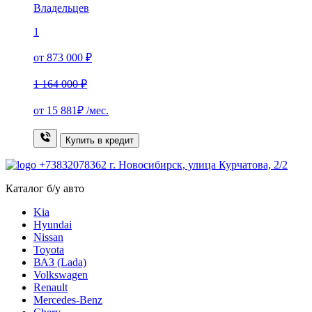
Владельцев
1
от 873 000 ₽
1 164 000 ₽
от
15 881₽
/мес.
Купить в кредит
+73832078362
г. Новосибирск, улица Курчатова, 2/2
Каталог б/у авто
Kia
Hyundai
Nissan
Toyota
ВАЗ (Lada)
Volkswagen
Renault
Mercedes-Benz