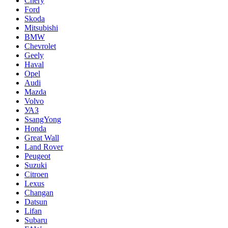
Chery
Ford
Skoda
Mitsubishi
BMW
Chevrolet
Geely
Haval
Opel
Audi
Mazda
Volvo
УАЗ
SsangYong
Honda
Great Wall
Land Rover
Peugeot
Suzuki
Citroen
Lexus
Changan
Datsun
Lifan
Subaru