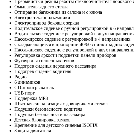
Прерывистый режим работы стеклоочистителя лобового 
Омыватель заднего стекла
Отпирание багажника из салона и с ключа
Электростеклоподъемники
Электропривод боковых зеркал
Водительское сиденье с ручной регулировкой в 6 направ
Водительское сидение с регулировкой в двух направлени
Пассажирское сиденье с регулировкой в 4 направлениях
Складывающиеся в пропорции 40/60 спинки задних сиде
Пассажирское сидение с регулировкой в двух направлени
Регулировка яркости подсветки панели приборов
Футляр для солнечных очков
Подогрев сиденья переднего пассажира
Подогрев сиденья водителя
Радио
6 динамиков
CD-проигрыватель
USB порт
Поддержка MP3
Штатная сигнализация с доводчиками стекол
Подушки безопасности водителя
Подушки безопасности пассажира
Детская блокировка замков
Крепление для детского сиденья ISOFIX
Защита двигателя