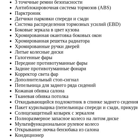
3 точечные ремни безопасности
Антиблокировочная система тормозов (ABS)
Парктроник
Датчики парковки спереди и сзади
Система распределения тормозных усилий (EBD)
Боковые зеркала в цвет кузова
Хромированная окантовка боковых окон
Хромированная решетка радиатора
Хромированные ручки дверей
Литые колесные диски
Галогенные фары
Передние противотуманные фары
Задние противотуманные фонари
Корректор света фар
Дополнительный стоп-сигнал
Пепельница для заднего ряда сидений
Кожаная обивка салона
Тканевая обивка потолка
Откидывающийся подлокотник в спинке заднего сидения
Пакет курильщика (пепельницы спереди и сзади, прикури
Солнцезащитный козырек с зеркалом
Полноразмерное запасное колесо на литом диске
Мультифункциональное рулевое колесо
Открывание лючка бензобака из салона
Кондиционер