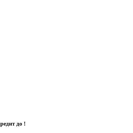
кредит до
!