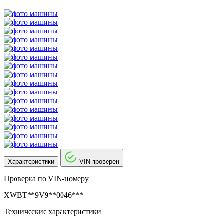
Характеристики
VIN проверен
Проверка по VIN-номеру
XWBT**9V9**0046***
Технические характеристики